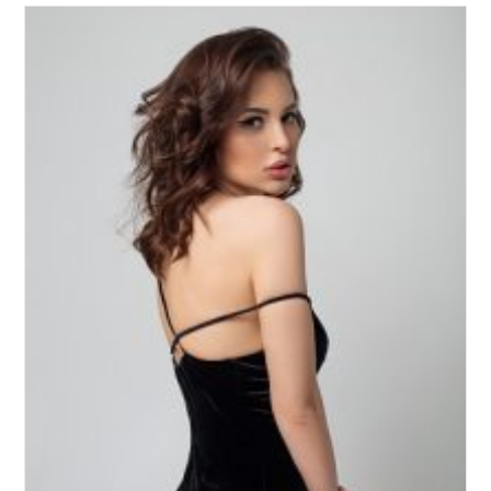
Plus
Sur
Le
Cas
D’un
Couple
Gay