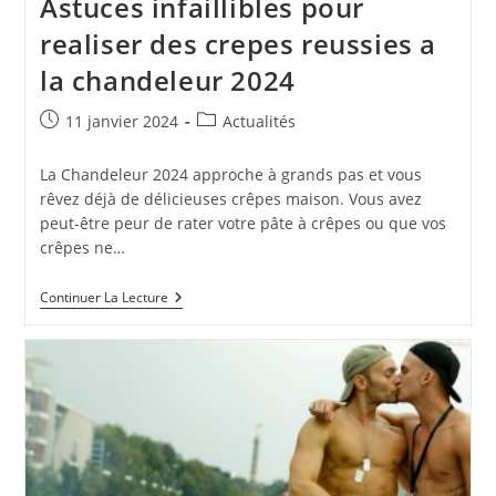
Astuces infaillibles pour
realiser des crepes reussies a
la chandeleur 2024
Publication
Post
11 janvier 2024
Actualités
publiée :
category:
La Chandeleur 2024 approche à grands pas et vous
rêvez déjà de délicieuses crêpes maison. Vous avez
peut-être peur de rater votre pâte à crêpes ou que vos
crêpes ne…
Astuces
Continuer La Lecture
Infaillibles
Pour
Realiser
Des
Crepes
Reussies
A
La
Chandeleur
2024