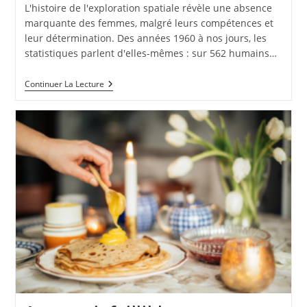
L'histoire de l'exploration spatiale révèle une absence
marquante des femmes, malgré leurs compétences et
leur détermination. Des années 1960 à nos jours, les
statistiques parlent d'elles-mêmes : sur 562 humains…
X-
Continuer La Lecture
Minus
Et
La
Parite
Dans
L’exploration
Spatiale
:
Les
Defis
Persistants
Des
Femmes
Astronautes