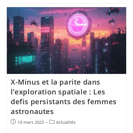
Des
Services
Tertiaire
Dans
L’assurance
Digitale
X-Minus et la parite dans
l’exploration spatiale : Les
defis persistants des femmes
astronautes
Publication
Post
10 mars 2025
Actualités
publiée :
category: