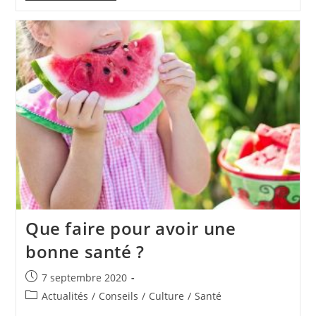
Traiter
Une
Infection
Urinaire
?
Que faire pour avoir une
bonne santé ?
Publication
7 septembre 2020
publiée :
Post
Actualités
/
Conseils
/
Culture
/
Santé
category: