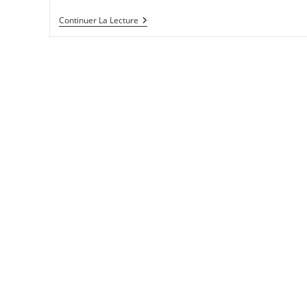
Patriarcat
Continuer La Lecture
Et
L’identité
Transsexuelle