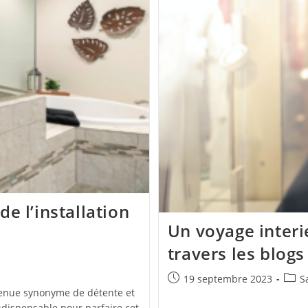
e l’installation
Un voyage interie
travers les blogs
Publication
Post
19 septembre 2023
S
publiée :
categ
evenue synonyme de détente et
dispensable pour parfaire cet