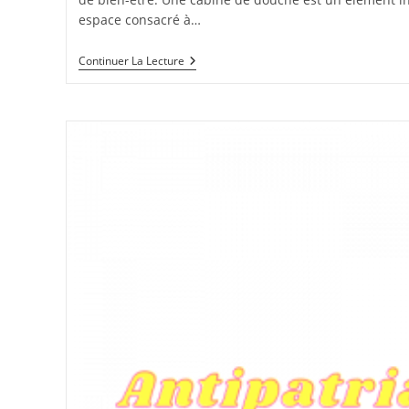
espace consacré à…
Les
Continuer La Lecture
Avantages
Incontestables
De
L’installation
D’une
Cabine
De
Douche