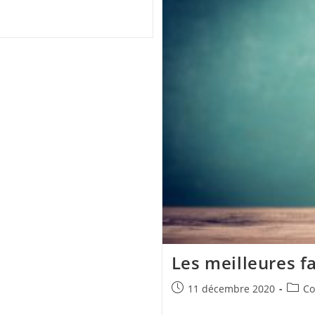
Cas
D’un
Couple
Gay
Les meilleures f
Publication
Post
11 décembre 2020
Co
publiée :
catego