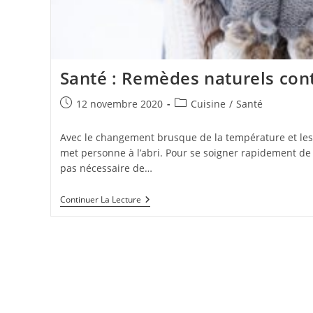
Santé : Remèdes naturels con
Publication
Post
12 novembre 2020
Cuisine
/
Santé
publiée :
category:
Avec le changement brusque de la température et les
met personne à l’abri. Pour se soigner rapidement de 
pas nécessaire de…
Santé
Continuer La Lecture
:
Remèdes
Naturels
Contre
Le
Rhume