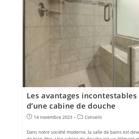
Les avantages incontestables d
d’une cabine de douche
Publication
Post
14 novembre 2023
Conseils
publiée :
category:
Dans notre société moderne, la salle de bains est d
de bien-être. Une cabine de douche est un élément in