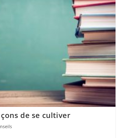
açons de se cultiver
nseils
ry: