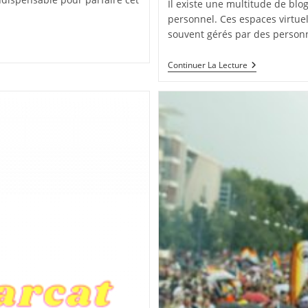
Il existe une multitude de bl
personnel. Ces espaces virtuel
souvent gérés par des person
Un
Continuer La Lecture
Voyage
Interieur
:
Decouvrir
Le
Bien-
Etre
A
Travers
Les
Blogs