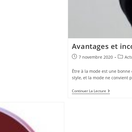
Avantages et in
Publication
Post
7 novembre 2020
Act
publiée :
categor
Être à la mode est une bonne c
style, et la mode ne convient 
Avantages
Continuer La Lecture
Et
Inconvénient
De
La
Mode