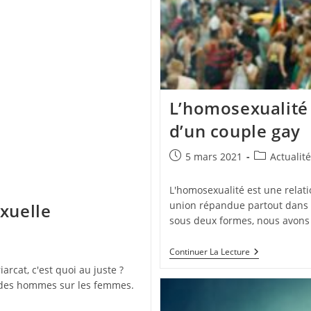
L’homosexualité :
d’un couple gay
Publication
Post
5 mars 2021
Actualit
publiée :
category:
L'homosexualité est une rela
union répandue partout dans 
exuelle
sous deux formes, nous avons 
L’homosexuali
Continuer La Lecture
En
arcat, c'est quoi au juste ?
Savoir
e des hommes sur les femmes.
Plus
Sur
Le